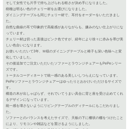
そして女性でも片手で持ち上げられる軽さが決め手になりました。
樹種は明るい色のチェリー材をお選びになりました。
ダイニングテーブルも同じチェリー材で、耳付をオーダーをいただきまし
た。
自然な曲線の耳で印象的で高級感がありながらも、嫌みのない仕上がりにな
っています。
チェリー材は切った直後はピンク色ですが、経年により徐々に赤みを帯び美
しい色合いになります。
お使いいただいて3年、Ｍ様のダイニングテーブルと椅子も深い色味へと変
化していました。
その後追加でご注文いただいたソファーとラウンジチェアーもPePeシリー
ズです。
トータルコーディネートで統一感のある美しいしつらえになっています。
PePeソファーとラウンジチェアーはゆったりとおかけいただけるサイズで
す。
構造の木が出しゃばらず、それでいてうまい具合に背と座を受け止めてくれ
るデザインになっています。
統一感を壊さないようにリビングテーブルのディテールにもこだわりまし
た。
ソファーとのバランスを考えたサイズで、天板の下に柵状の棚をつけたこと
により、リモコンや雑誌などを置けるようにしました。