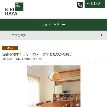
逗子の工務店
MENU
｜キリガヤ
フォトギャラリー
カテゴリを選択
家具
深みを増すチェリーのテーブルと軽やかな椅子
[家具]逗子市M様[お施主様の声]