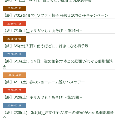
【終】8/1(土)、8/2(日)_自分らしい建替え 完成見学会
2026.07.31
【終】7/31(金)まで_ソファ・椅子 張替え10%OFFキャンペーン
2026.07.18
【終】7/18(土)_キリガヤもくあそび －第14回－
2026.06.06
【終】6/6(土),7(日)_使うほどに、好きになる椅子展
2026.05.16
【終】5/16(土)、17(日)_注文住宅の“本当の総額”がわかる個別相談
会
2026.04.11
【終】4/11(土)_春のショールーム巡りバスツアー
2026.03.28
【終】3/28(土)_キリガヤもくあそび －第13回－
2026.02.28
【終】2/28(土)、3/1(日)_注文住宅の“本当の総額”がわかる個別相談