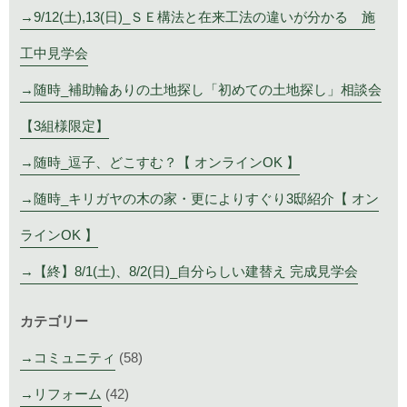
9/12(土),13(日)_ＳＥ構法と在来工法の違いが分かる 施
工中見学会
随時_補助輪ありの土地探し「初めての土地探し」相談会
【3組様限定】
随時_逗子、どこすむ？【 オンラインOK 】
随時_キリガヤの木の家・更によりすぐり3邸紹介【 オン
ラインOK 】
【終】8/1(土)、8/2(日)_自分らしい建替え 完成見学会
カテゴリー
コミュニティ
(58)
リフォーム
(42)