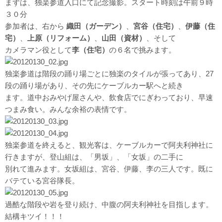
まずは、独楽参道入口にて記念撮影。スタート時刻は午前９時
３０分
参加者は、右から
織田（ガーデン）
、
宮谷（住宅）
、
伊藤（住
宅）
、
上原（リフォー
ム）
、
山田（資材）
、そして
カメラマン役として
李（住宅）
の６名で挑みます。
独楽参道は階段の踊り場ごとに独楽のタイルが張ってあり、27
段の踊り場があり、その先にケーブルカー駅へと続き
ます。道中おみやげ屋さんや、飲食店でにぎわっており、早速
つまみ食い。みんな余裕の表情です。
独楽参道を終えると、観光客は、ケーブルカーで阿夫利神社に
行きますが、登山組は、「男坂」、「女坂」の二手に
別れて進みます。女坂組は、宮谷、伊藤、李の三人です。既に
バテている宮谷隊長。
過酷な階段や岩を登り続け、中腹の阿夫利神社を目指します。
結構キツイ！！！