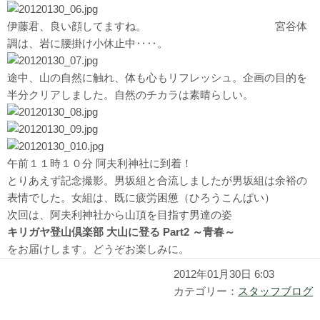
伊藤君、良い顔してますね。 宮谷体
調は、岩に腰掛け小休止中‥‥。
途中、山の自然に触れ、体も心もリフレッシュ。企画の目的を
半分クリアしました。自然のチカラは素晴らしい。
午前１１時１０分 阿夫利神社に到着！
とりあえず記念撮影。男坂組と合流しましたが男坂組は余裕の
表情でした。女組は、既に疲労困憊（ひろうこんぱい）
次回は、阿夫利神社から山頂を目指す男達の姿
キリガヤ登山倶楽部 大山に登る Part2 ～青春～
をお届けします。どうぞお楽しみに。
2012年01月30日 6:03
カテゴリー：
スタッフブログ