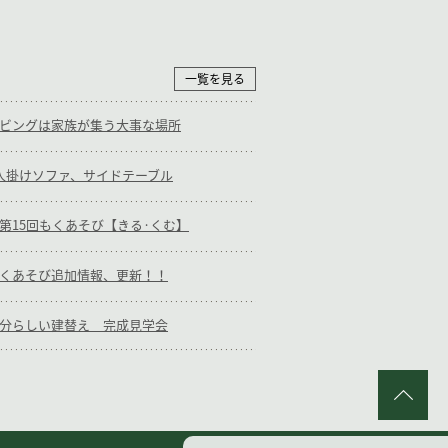
一覧を見る
m：リビングは家族が集う大事な場所
m：1人掛けソファ、サイドテーブル
am：第15回もくあそび【きる·くむ】
m：もくあそび追加情報、更新！！
m：自分らしい建替え 完成見学会
PA