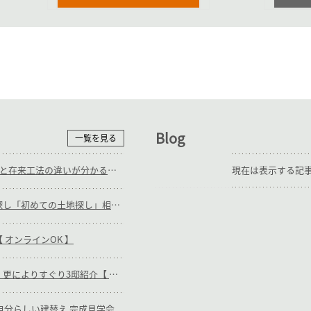
Blog
一覧を見る
9/12(土),13(日)_ＳＥ構法と在来工法の違いが分かる 施工中見学会
現在は表示する記
随時_補助輪ありの土地探し「初めての土地探し」相談会【3組様限定】
 オンラインOK 】
随時_キリガヤの木の家・更によりすぐり3邸紹介【 オンラインOK 】
日)_自分らしい建替え 完成見学会