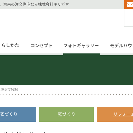
年。湘南の注文住宅なら株式会社キリガヤ
House
Garden
Reform
ム]横浜市T様邸
Interior
家づくり
庭づくり
リフォー