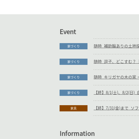
Event
家づくり
随時_逗子、どこすむ？【
家づくり
家づくり
【終】8/1(土)、8/2(
家づくり
家具
Information