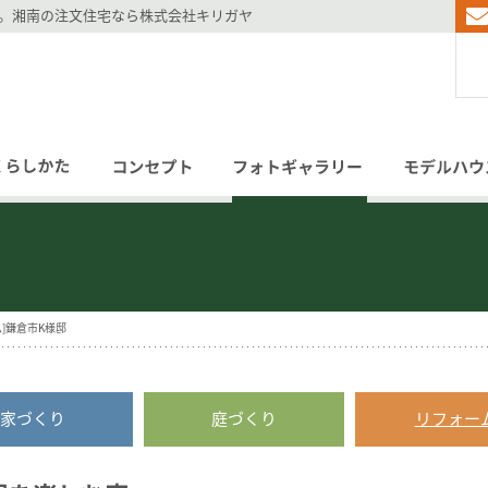
年。湘南の注文住宅なら株式会社キリガヤ
House
Garden
Reform
ム]鎌倉市K様邸
Interior
家づくり
庭づくり
リフォー