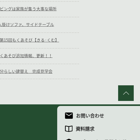
m：リビングは家族が集う大事な場所
m：1人掛けソファ、サイドテーブル
am：第15回もくあそび【きる·くむ】
m：もくあそび追加情報、更新！！
m：自分らしい建替え 完成見学会
PA
お問い合わせ
資料請求
わせ
資料請求