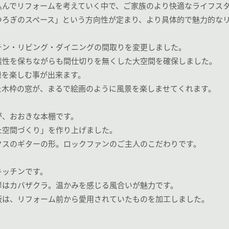
込んでリフォームを考えていく中で、ご家族のより快適なライフス
つろぎのスペース」という方向性が定まり、より具体的で魅力的な
チン・リビング・ダイニングの間取りを変更しました。
震性を保ちながらも間仕切りを無くした大空間を確保しました。
緑を楽しむ事が出来ます。
た木枠の窓が、まるで絵画のように風景を楽しませてくれます。
が、おおきな本棚です。
た空間づくり」を作り上げました。
クスのギターの形。ロックファンのご主人のこだわりです。
キッチンです。
扉はカバザクラ。温かみを感じる風合いが魅力です。
板は、リフォーム前から愛用されていたものを加工しました。
。