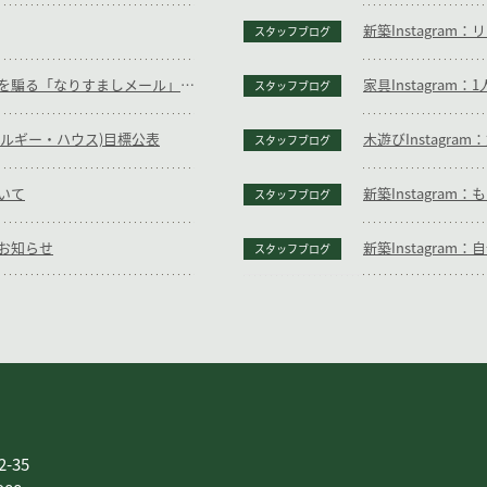
新築Instagra
スタッフブログ
【重要】当社代表の名前を騙る「なりすましメール」に関する注意喚起とお願い
家具Instagra
スタッフブログ
ネルギー・ハウス)目標公表
木遊びInstagr
スタッフブログ
いて
新築Instagra
スタッフブログ
お知らせ
新築Instagra
スタッフブログ
社キリガヤ
お客様の声
お問い合
-35