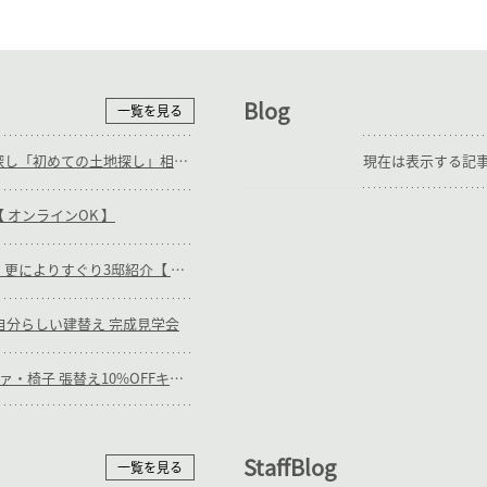
Blog
一覧を見る
随時_補助輪ありの土地探し「初めての土地探し」相談会【3組様限定】
現在は表示する記
 オンラインOK 】
随時_キリガヤの木の家・更によりすぐり3邸紹介【 オンラインOK 】
日)_自分らしい建替え 完成見学会
【終】7/31(金)まで_ソファ・椅子 張替え10%OFFキャンペーン
StaffBlog
一覧を見る