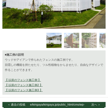
■施工例の説明
ウッドやアイアンで作られたフェンスの施工例です。
目隠しの機能を持たせたり、ツル性植物をからませたり、自由なデザインで
作ることができます。
【 以前のフェンス施工例 】
【 以前のフェンス施工例2 】
【 以前のフェンス施工例3 】
＜
過去の投稿
/home/kirigaya/kirigaya.jp/public_html/cms/wp-
次へ
＞