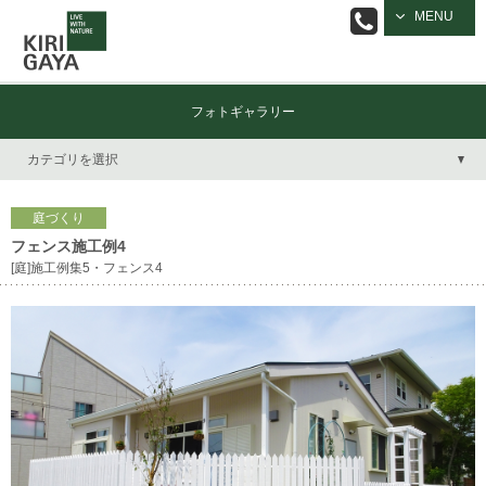
逗子の工務店
MENU
｜キリガヤ
フォトギャラリー
カテゴリを選択
庭づくり
フェンス施工例4
[庭]施工例集5・フェンス4