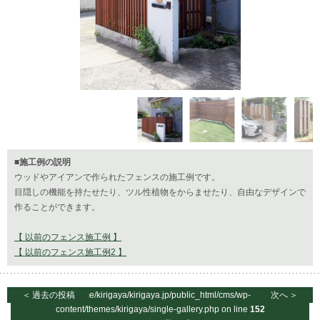
■施工例の説明
ウッドやアイアンで作られたフェンスの施工例です。
目隠しの機能を持たせたり、ツル性植物をからませたり、自由なデザインで
作ることができます。
【 以前のフェンス施工例 】
【 以前のフェンス施工例2 】
＜
過去の投稿
/home/kirigaya/kirigaya.jp/public_html/cms/wp-
次へ
＞
content/themes/kirigaya/single-gallery.php on line
152