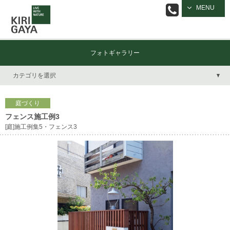
逗子の工務店
MENU
｜キリガヤ
フォトギャラリー
カテゴリを選択
庭づくり
フェンス施工例3
[庭]施工例集5・フェンス3