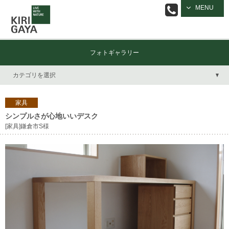
逗子の工務店
MENU
｜キリガヤ
フォトギャラリー
カテゴリを選択
家具
シンプルさが心地いいデスク
[家具]鎌倉市S様