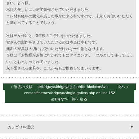
さい」とＳ様。
木目の美しいニレ材で製作させていただきました。
ニレ材も経年の変化を楽しむ事が出来る材ですので、末永くお使いいただく
と味が出てくることでしょう。
次は三女様にと、3年後のご予約をいただきました。
皆さんの製作をさせていただけるのは本当に幸せです。
無垢の家具は大切にお使いいただければ一生物となります。
Ｓ様は「お嬢様がお嫁に行かれてもにダイニングテーブルとして使ってほし
い」とおっしゃられていました。
永く愛される家具を、これからもご提案してまいります。
＜
過去の投稿
/home/kirigaya/kirigaya.jp/public_html/cms/wp-
次へ
＞
content/themes/kirigaya/single-gallery.php on line
152
/gallery/">一覧へ
戻る
カテゴリを選択