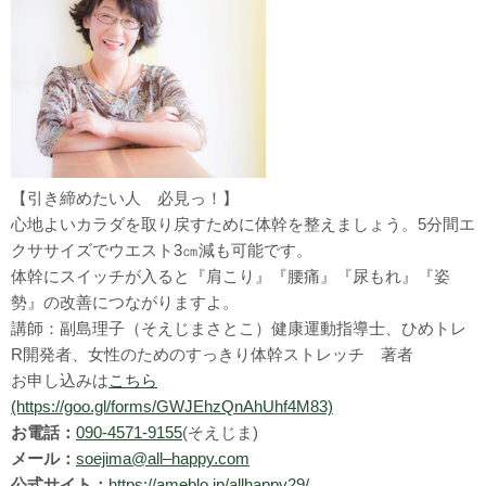
【引き締めたい人 必見っ！】
心地よいカラダを取り戻すために体幹を整えましょう。5分間エ
クササイズでウエスト3㎝減も可能です。
体幹にスイッチが入ると『肩こり』『腰痛』『尿もれ』『姿
勢』の改善につながりますよ。
講師：副島理子（そえじまさとこ）健康運動指導士、ひめトレ
R開発者、女性のためのすっきり体幹ストレッチ 著者
お申し込みは
こちら
(https://goo.gl/forms/GWJEhzQnAhUhf4M83)
お電話：
090-4571-9155
(そえじま)
メール：
soejima@all–happy.com
公式サイト：
https://ameblo.jp/allhappy29/