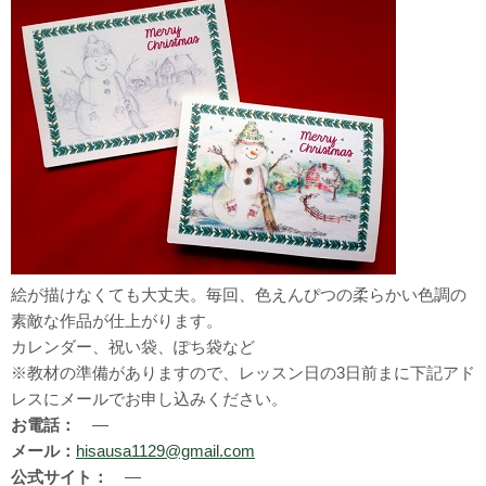
絵が描けなくても大丈夫。毎回、色えんぴつの柔らかい色調の
素敵な作品が仕上がります。
カレンダー、祝い袋、ぽち袋など
※教材の準備がありますので、レッスン日の3日前まに下記アド
レスにメールでお申し込みください。
お電話：
―
メール：
hisausa1129@gmail.com
公式サイト：
―