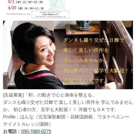
[生徒募集]「和」の動きで心と身体を整える。
ダンスも織り交ぜた日舞で 楽しく美しい所作を 学んでみません
か。 初心者の方、見学も大歓迎！！ 洋服でもＯＫです。
Profile：はんな（元宝塚歌劇団・花柳流師範、ワタナベエンー
テイメトカレッジ講師）
お電話：
090-7880-0279