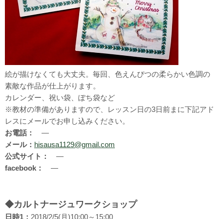
絵が描けなくても大丈夫。毎回、色えんぴつの柔らかい色調の
素敵な作品が仕上がります。
カレンダー、祝い袋、ぽち袋など
※教材の準備がありますので、レッスン日の3日前まに下記アド
レスにメールでお申し込みください。
お電話：
―
メール：
hisausa1129@gmail.com
公式サイト：
―
facebook：
―
◆カルトナージュワークショップ
日時1：
2018/2/5(月)10:00～15:00