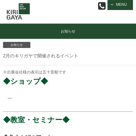
逗子の工務店
MENU
｜キリガヤ
お知らせ
お知らせ
2月のキリガヤで開催されるイベント
※出展会社様の表示は五十音順です
◆ショップ◆
―
◆教室・セミナー◆