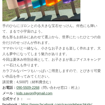
手のひらにゴロンとのる大きな宝石せっけん。何色にも輝い
て、まるで小宇宙のよう。
色も形もお好みにあわせて選ぶから、世界にたったひとつの自
分だけのせっけんが作れます。
ママやパパと一緒なら、小さなお子さまも楽しく作れます。大
人も夢中になってしまう魅力があります。
今回は夏休み特別企画として、お子さまが喜ぶアイスキャンデ
ィー石けんも作ります。
カラフルなパーツもいっぱいご用意しますので、とびきり可愛
い作品を作ってみてください。
講習費：4,500円（材料費含む）
お電話：
090-5509-2268
（問い合わせ窓口：村上）
メール：
kids.savon@gmail.com
公式サイト：
―
facebook：
https://www.facebook.com/savondebeachkids/