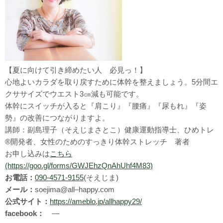
【夏に向けて引き締めたい人 必見っ！】
心地よいカラダを取り戻すために体幹を整えましょう。5分間エ
クササイズでウエスト3㎝減も可能です。
体幹にスイッチが入ると『肩こり』『腰痛』『尿もれ』『姿
勢』の改善につながりますよ。
講師：副島理子（そえじまさとこ）健康運動指導士、ひめトレ
®開発者、女性のためのすっきり体幹ストレッチ 著者
お申し込みは
こちら
(https://goo.gl/forms/GWJEhzQnAhUhf4M83)
お電話：
090-4571-9155
(そえじま)
メール：
soejima@all–happy.com
公式サイト：
https://ameblo.jp/allhappy29/
facebook：
―