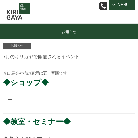
逗子の工務店
MENU
｜キリガヤ
お知らせ
お知らせ
7月のキリガヤで開催されるイベント
※出展会社様の表示は五十音順です
◆ショップ◆
―
◆教室・セミナー◆