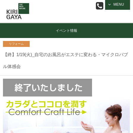
逗子の工務店
MENU
｜キリガヤ
イベント情報
リフォーム
【終】1/19(火)_自宅のお風呂がエステに変わる・マイクロバブ
ル体感会