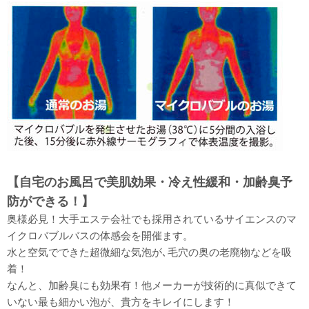
【自宅のお風呂で美肌効果・冷え性緩和・加齢臭予
防ができる！】
奥様必見！大手エステ会社でも採用されているサイエンスのマ
イクロバブルバスの体感会を開催ます。
水と空気でできた超微細な気泡が､毛穴の奥の老廃物などを吸
着！
なんと、加齢臭にも効果有！他メーカーが技術的に真似できて
いない最も細かい泡が、貴方をキレイにします！