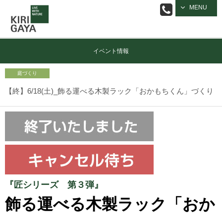
逗子の工務店
MENU
｜キリガヤ
イベント情報
庭づくり
【終】6/18(土)_飾る運べる木製ラック「おかもちくん」づくり
『匠シリーズ 第３弾』
飾る運べる木製ラック「おか