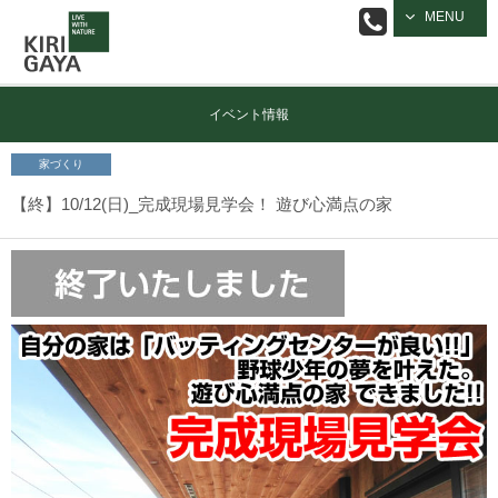
逗子の工務店
MENU
｜キリガヤ
イベント情報
家づくり
【終】10/12(日)_完成現場見学会！ 遊び心満点の家