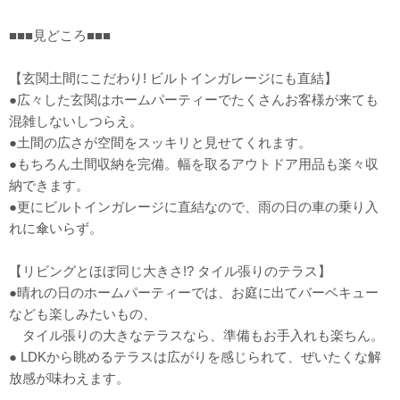
■■■見どころ■■■
【玄関土間にこだわり! ビルトインガレージにも直結】
●広々した玄関はホームパーティーでたくさんお客様が来ても
混雑しないしつらえ。
●土間の広さが空間をスッキリと見せてくれます。
●もちろん土間収納を完備。幅を取るアウトドア用品も楽々収
納できます。
●更にビルトインガレージに直結なので、雨の日の車の乗り入
れに傘いらず。
【リビングとほぼ同じ大きさ!? タイル張りのテラス】
●晴れの日のホームパーティーでは、お庭に出てバーベキュー
なども楽しみたいもの、
タイル張りの大きなテラスなら、準備もお手入れも楽ちん。
● LDKから眺めるテラスは広がりを感じられて、ぜいたくな解
放感が味わえます。