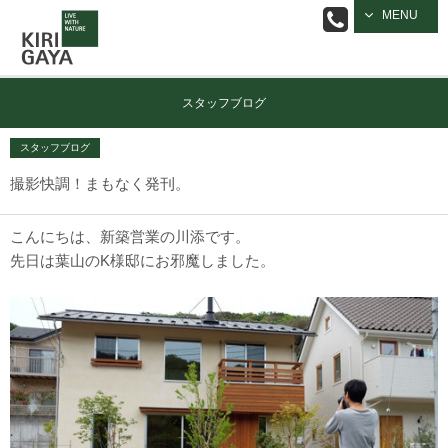
逗子の工務店
MENU
｜キリガヤ
スタッフブログ
スタッフブログ
撮影快調！まもなく発刊。
こんにちは、新築営業の川添です。
先日は葉山のK様邸にお邪魔しました。