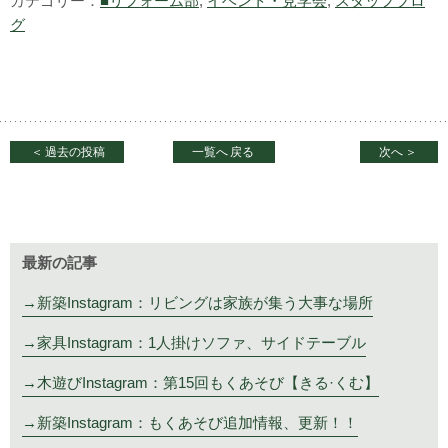
カテゴリー：
■リフォーム部
,
イベント・見学会
,
スタッフブロ
グ
＜
過去の投稿
一覧へ
戻る
次へ
＞
最新の記事
新築Instagram：リビングは家族が集う大事な場所
家具Instagram：1人掛けソファ、サイドテーブル
木遊びInstagram：第15回もくあそび【きる·くむ】
新築Instagram：もくあそび追加情報、更新！！