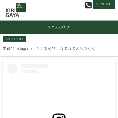
逗子の工務店
MENU
｜キリガヤ
スタッフブログ
スタッフブログ
木遊びInstagram：もくあそび、カタカタ人形つくり