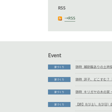
RSS
RSS
Event
家づくり
随時_逗子、どこすむ？【
家づくり
家づくり
【終】8/1(土)、8/2(
家づくり