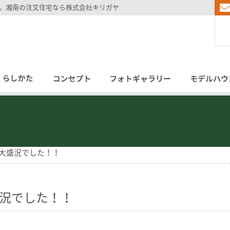
年。湘南の注文住宅なら株式会社キリガヤ
House
Garden
Reform
大盛況でした！！
Interior
況でした！！