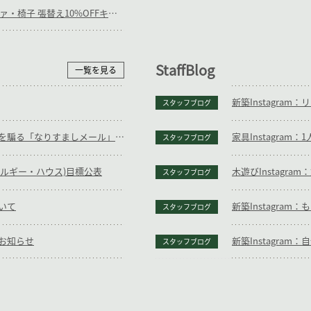
【終】7/31(金)まで_ソファ・椅子 張替え10%OFFキャンペーン
StaffBlog
一覧を見る
新築Instagra
スタッフブログ
【重要】当社代表の名前を騙る「なりすましメール」に関する注意喚起とお願い
家具Instagra
スタッフブログ
ネルギー・ハウス)目標公表
木遊びInstagr
スタッフブログ
いて
新築Instagra
スタッフブログ
お知らせ
新築Instagra
スタッフブログ