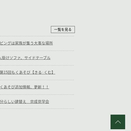
一覧を見る
m：リビングは家族が集う大事な場所
m：1人掛けソファ、サイドテーブル
am：第15回もくあそび【きる·くむ】
m：もくあそび追加情報、更新！！
m：自分らしい建替え 完成見学会
PA