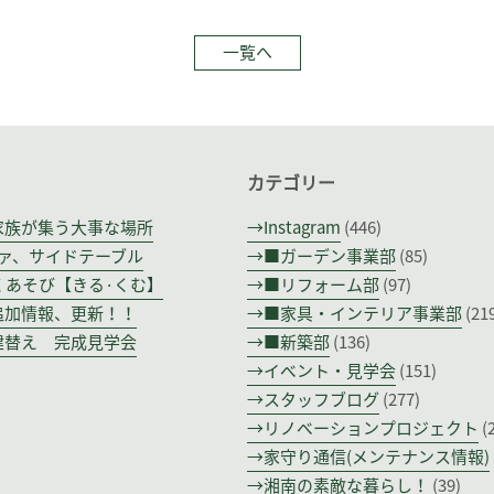
一覧へ
カテゴリー
グは家族が集う大事な場所
Instagram
(446)
ソファ、サイドテーブル
■ガーデン事業部
(85)
回もくあそび【きる·くむ】
■リフォーム部
(97)
び追加情報、更新！！
■家具・インテリア事業部
(21
い建替え 完成見学会
■新築部
(136)
イベント・見学会
(151)
スタッフブログ
(277)
リノベーションプロジェクト
(
家守り通信(メンテナンス情報)
湘南の素敵な暮らし！
(39)