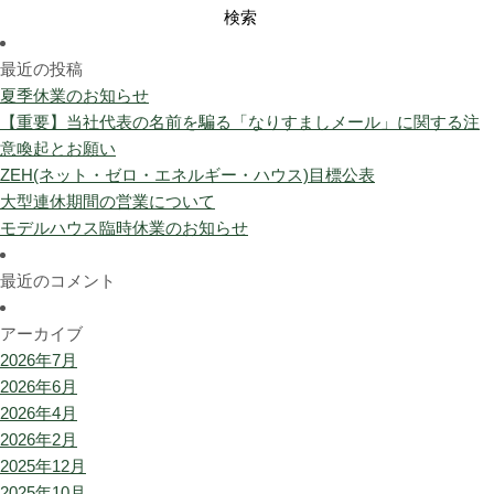
検
索:
最近の投稿
夏季休業のお知らせ
【重要】当社代表の名前を騙る「なりすましメール」に関する注
意喚起とお願い
ZEH(ネット・ゼロ・エネルギー・ハウス)目標公表
大型連休期間の営業について
モデルハウス臨時休業のお知らせ
最近のコメント
アーカイブ
2026年7月
2026年6月
2026年4月
2026年2月
2025年12月
2025年10月