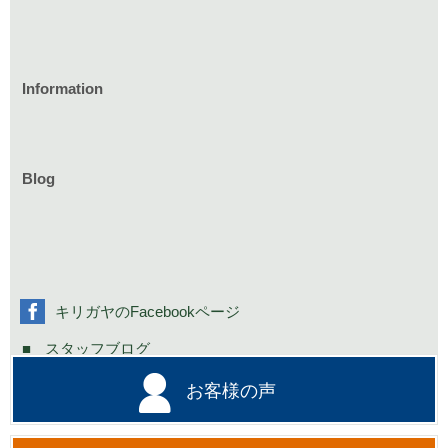
Information
家づくりのイベント情報
庭づくりのイベント情報
リフォームのイベント情報
Blog
お知らせ一覧
家具イベント情報
コミニュティーイベント情報
社長の不定期日記
キリガヤのFacebookページ
スタッフブログ
お客様の声