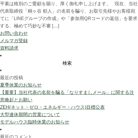
平素は格別のご愛顧を賜り、厚く御礼申し上げます。 現在、当社
代表取締役「桐ヶ谷 郁人」の名前を騙り、お取引先様やお客様宛
てに「LINEグループの作成」や「参加用QRコードの返信」を要求
する、極めて巧妙な不審 […]
お問い合わせ
メルマガ登録
資料請求
検
索:
最近の投稿
夏季休業のお知らせ
【重要】当社代表の名前を騙る「なりすましメール」に関する注
意喚起とお願い
ZEH(ネット・ゼロ・エネルギー・ハウス)目標公表
大型連休期間の営業について
モデルハウス臨時休業のお知らせ
最近のコメント