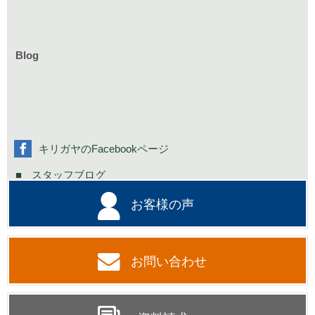
庭づくりのイベント情報
リフォームのイベント情報
Blog
お知らせ一覧
家具イベント情報
コミニュティーイベント情報
社長の不定期日記
キリガヤのFacebookページ
スタッフブログ
お客様の声
お問い合わせ