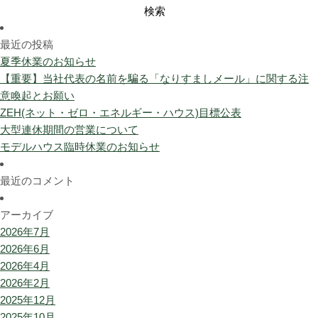
検
索:
最近の投稿
夏季休業のお知らせ
【重要】当社代表の名前を騙る「なりすましメール」に関する注
意喚起とお願い
ZEH(ネット・ゼロ・エネルギー・ハウス)目標公表
大型連休期間の営業について
モデルハウス臨時休業のお知らせ
最近のコメント
アーカイブ
2026年7月
2026年6月
2026年4月
2026年2月
2025年12月
2025年10月