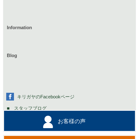
Information
家づくりのイベント情報
庭づくりのイベント情報
リフォームのイベント情報
Blog
お知らせ一覧
家具イベント情報
コミニュティーイベント情報
社長の不定期日記
キリガヤのFacebookページ
スタッフブログ
お客様の声