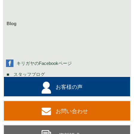
庭づくりのイベント情報
リフォームのイベント情報
Blog
お知らせ一覧
家具イベント情報
コミニュティーイベント情報
社長の不定期日記
キリガヤのFacebookページ
スタッフブログ
お客様の声
お問い合わせ