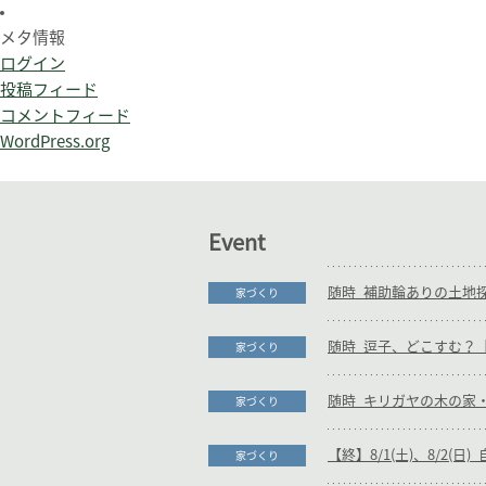
メタ情報
ログイン
投稿フィード
コメントフィード
WordPress.org
Event
家づくり
随時_逗子、どこすむ？【
家づくり
家づくり
【終】8/1(土)、8/2(
家づくり