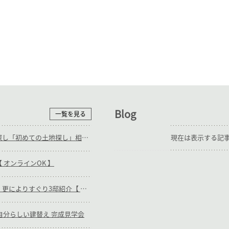
Blog
一覧を見る
随時_補助輪ありの土地探し「初めての土地探し」相談会【3組様限定】
現在は表示する記
 オンラインOK 】
随時_キリガヤの木の家・更によりすぐり3邸紹介【 オンラインOK 】
日)_自分らしい建替え 完成見学会