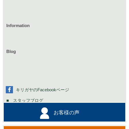
Information
家づくりのイベント情報
庭づくりのイベント情報
リフォームのイベント情報
Blog
お知らせ一覧
家具イベント情報
コミニュティーイベント情報
社長の不定期日記
キリガヤのFacebookページ
スタッフブログ
お客様の声