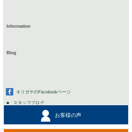
Information
家づくりのイベント情報
庭づくりのイベント情報
リフォームのイベント情報
Blog
お知らせ一覧
家具イベント情報
コミニュティーイベント情報
社長の不定期日記
キリガヤのFacebookページ
スタッフブログ
お客様の声