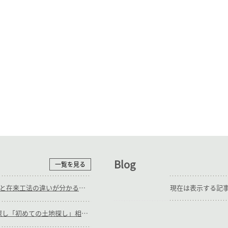
Blog
一覧を見る
9/12(土),13(日)_ＳＥ構法と在来工法の違いが分かる 施工中見学会
現在は表示する記
随時_補助輪ありの土地探し「初めての土地探し」相談会【3組様限定】