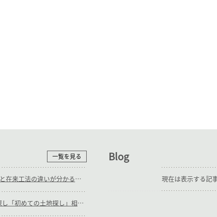
Blog
一覧を見る
9/12(土),13(日)_ＳＥ構法と在来工法の違いが分かる 施工中見学会
現在は表示する記
随時_補助輪ありの土地探し「初めての土地探し」相談会【3組様限定】