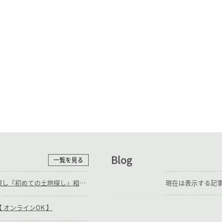
Blog
一覧を見る
随時_補助輪ありの土地探し「初めての土地探し」相談会【3組様限定】
現在は表示する記
 オンラインOK 】