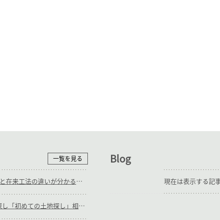
Blog
一覧を見る
9/12(土),13(日)_ＳＥ構法と在来工法の違いが分かる 施工中見学会
現在は表示する記
随時_補助輪ありの土地探し「初めての土地探し」相談会【3組様限定】