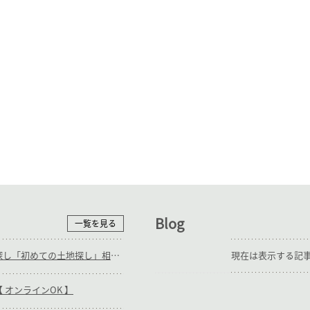
Blog
一覧を見る
随時_補助輪ありの土地探し「初めての土地探し」相談会【3組様限定】
現在は表示する記
 オンラインOK 】