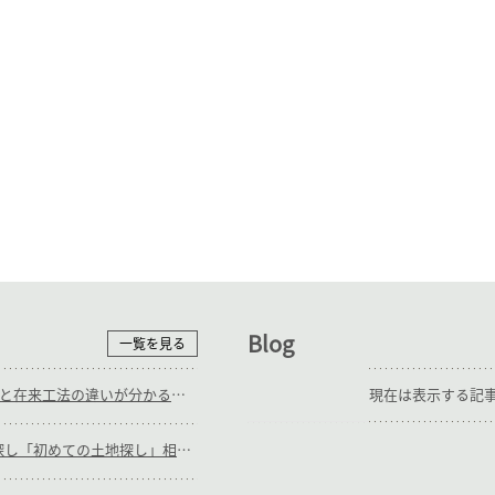
Blog
一覧を見る
9/12(土),13(日)_ＳＥ構法と在来工法の違いが分かる 施工中見学会
現在は表示する記
随時_補助輪ありの土地探し「初めての土地探し」相談会【3組様限定】