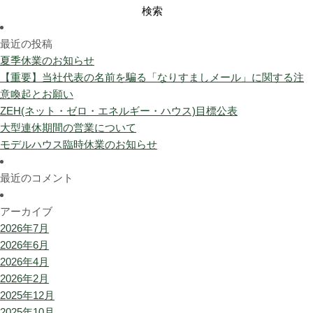
検
索:
最近の投稿
夏季休業のお知らせ
【重要】当社代表の名前を騙る「なりすましメール」に関する注
意喚起とお願い
ZEH(ネット・ゼロ・エネルギー・ハウス)目標公表
大型連休期間の営業について
モデルハウス臨時休業のお知らせ
最近のコメント
アーカイブ
2026年7月
2026年6月
2026年4月
2026年2月
2025年12月
2025年10月