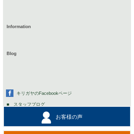
Information
家づくりのイベント情報
庭づくりのイベント情報
リフォームのイベント情報
Blog
お知らせ一覧
家具イベント情報
コミニュティーイベント情報
社長の不定期日記
キリガヤのFacebookページ
スタッフブログ
お客様の声