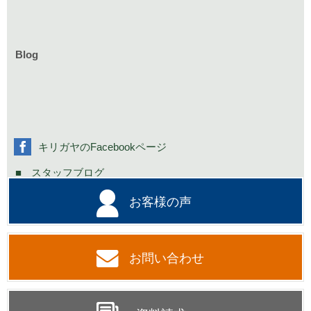
庭づくりのイベント情報
リフォームのイベント情報
Blog
お知らせ一覧
家具イベント情報
コミニュティーイベント情報
社長の不定期日記
キリガヤのFacebookページ
スタッフブログ
お客様の声
お問い合わせ