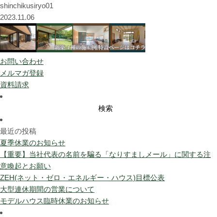
shinchikusiryo01
2023.11.06
お問い合わせ
メルマガ登録
資料請求
検
索:
最近の投稿
夏季休業のお知らせ
【重要】当社代表の名前を騙る「なりすましメール」に関する注
意喚起とお願い
ZEH(ネット・ゼロ・エネルギー・ハウス)目標公表
大型連休期間の営業について
モデルハウス臨時休業のお知らせ