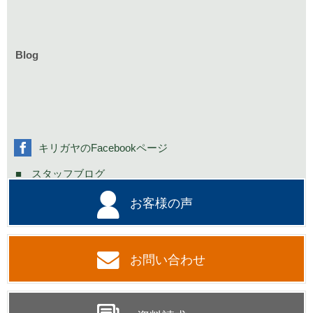
庭づくりのイベント情報
リフォームのイベント情報
Blog
お知らせ一覧
家具イベント情報
コミニュティーイベント情報
社長の不定期日記
キリガヤのFacebookページ
スタッフブログ
お客様の声
お問い合わせ