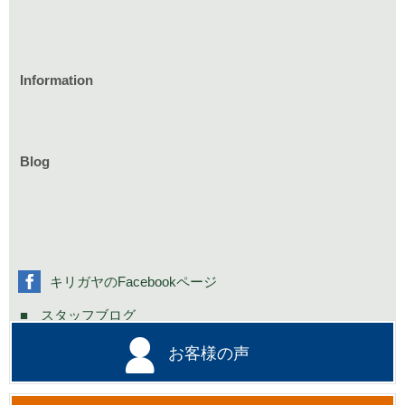
Information
家づくりのイベント情報
庭づくりのイベント情報
リフォームのイベント情報
Blog
お知らせ一覧
家具イベント情報
コミニュティーイベント情報
社長の不定期日記
キリガヤのFacebookページ
スタッフブログ
お客様の声