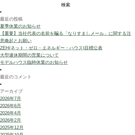
検
索:
最近の投稿
夏季休業のお知らせ
【重要】当社代表の名前を騙る「なりすましメール」に関する注
意喚起とお願い
ZEH(ネット・ゼロ・エネルギー・ハウス)目標公表
大型連休期間の営業について
モデルハウス臨時休業のお知らせ
最近のコメント
アーカイブ
2026年7月
2026年6月
2026年4月
2026年2月
2025年12月
2025年10月