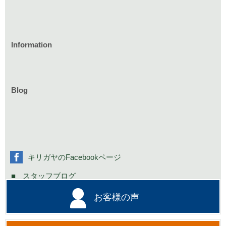
Information
家づくりのイベント情報
庭づくりのイベント情報
リフォームのイベント情報
Blog
お知らせ一覧
家具イベント情報
コミニュティーイベント情報
社長の不定期日記
キリガヤのFacebookページ
スタッフブログ
お客様の声