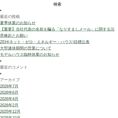
検
索:
最近の投稿
夏季休業のお知らせ
【重要】当社代表の名前を騙る「なりすましメール」に関する注
意喚起とお願い
ZEH(ネット・ゼロ・エネルギー・ハウス)目標公表
大型連休期間の営業について
モデルハウス臨時休業のお知らせ
最近のコメント
アーカイブ
2026年7月
2026年6月
2026年4月
2026年2月
2025年12月
2025年10月