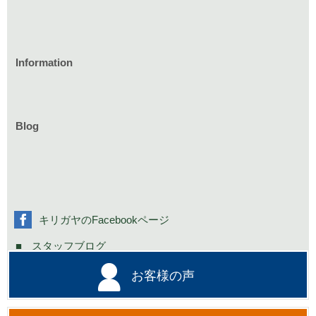
Information
家づくりのイベント情報
庭づくりのイベント情報
リフォームのイベント情報
Blog
お知らせ一覧
家具イベント情報
コミニュティーイベント情報
社長の不定期日記
キリガヤのFacebookページ
スタッフブログ
お客様の声