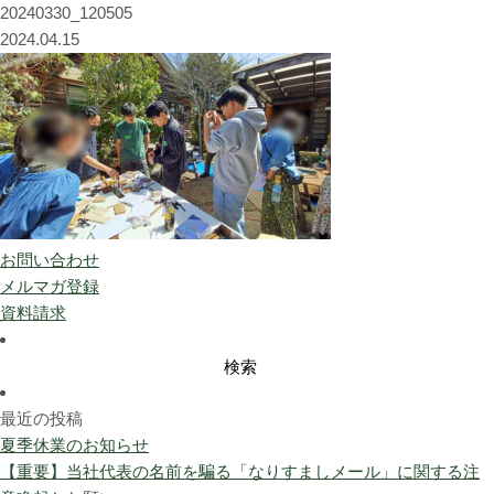
20240330_120505
2024.04.15
お問い合わせ
メルマガ登録
資料請求
検
索:
最近の投稿
夏季休業のお知らせ
【重要】当社代表の名前を騙る「なりすましメール」に関する注