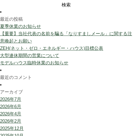
検
索:
最近の投稿
夏季休業のお知らせ
【重要】当社代表の名前を騙る「なりすましメール」に関する注
意喚起とお願い
ZEH(ネット・ゼロ・エネルギー・ハウス)目標公表
大型連休期間の営業について
モデルハウス臨時休業のお知らせ
最近のコメント
アーカイブ
2026年7月
2026年6月
2026年4月
2026年2月
2025年12月
2025年10月