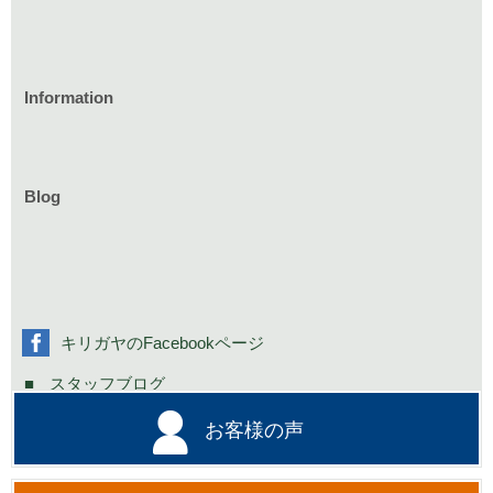
Information
家づくりのイベント情報
庭づくりのイベント情報
リフォームのイベント情報
Blog
お知らせ一覧
家具イベント情報
コミニュティーイベント情報
社長の不定期日記
キリガヤのFacebookページ
スタッフブログ
お客様の声