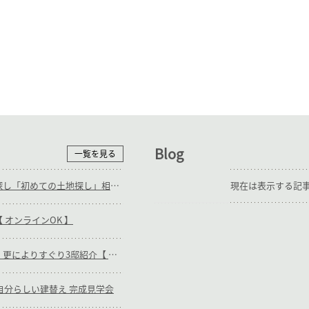
Blog
一覧を見る
随時_補助輪ありの土地探し「初めての土地探し」相談会【3組様限定】
現在は表示する記
 オンラインOK 】
随時_キリガヤの木の家・更によりすぐり3邸紹介【 オンラインOK 】
日)_自分らしい建替え 完成見学会