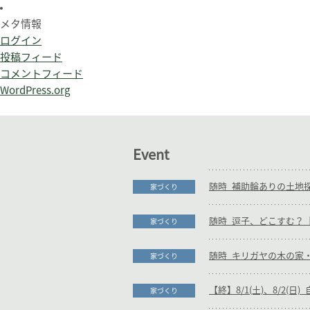
メタ情報
ログイン
投稿フィード
コメントフィード
WordPress.org
Event
家づくり
随時_逗子、どこすむ？【
家づくり
家づくり
【終】8/1(土)、8/2(
家づくり